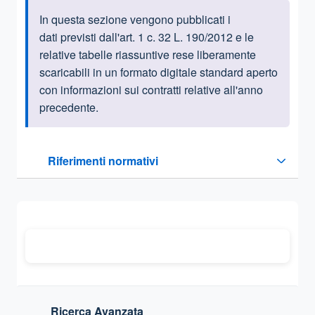
In questa sezione vengono pubblicati i
Informazioni introduttive
dati previsti dall'art. 1 c. 32 L. 190/2012 e le
relative tabelle riassuntive rese liberamente
scaricabili in un formato digitale standard aperto
con informazioni sui contratti relative all'anno
precedente.
Questa sezione contiene i riferimenti normativi e legislativi
Riferimenti normativi
Sezione compressa
Ricerca Avanzata