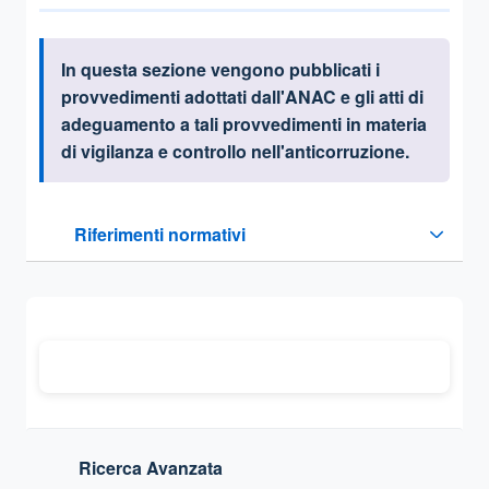
In questa sezione vengono pubblicati i
Informazioni introduttive
provvedimenti adottati dall'ANAC e gli atti di
adeguamento a tali provvedimenti in materia
di vigilanza e controllo nell'anticorruzione.
Questa sezione contiene i riferimenti normativi e legislativi
Riferimenti normativi
Sezione compressa
Ricerca Avanzata