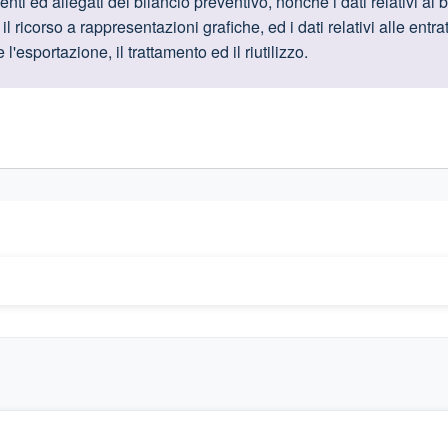
oduttive
i ed allegati del bilancio preventivo, nonché i dati relativi al 
l ricorso a rappresentazioni grafiche, ed i dati relativi alle entra
'esportazione, il trattamento ed il riutilizzo.
gislativi relativi alla trasparenza amministrativa