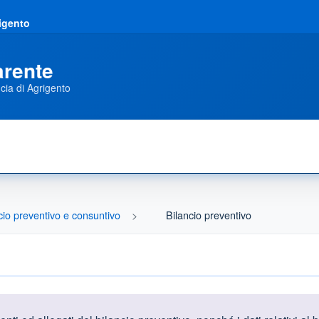
rigento
arente
cia di Agrigento
cio preventivo e consuntivo
Bilancio preventivo