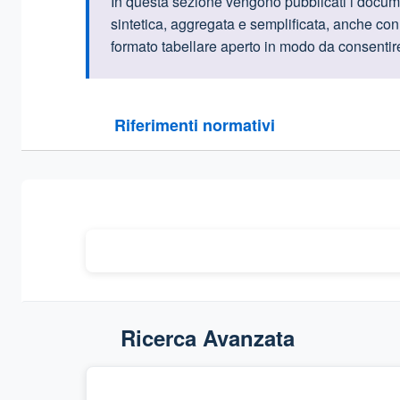
Informazioni intr
In questa sezione vengono pubblicati i document
sintetica, aggregata e semplificata, anche con i
formato tabellare aperto in modo da consentire l
Questa sezione contiene i riferimenti normativi e le
Riferimenti normativi
Sezione compressa
Ricerca Avanzata