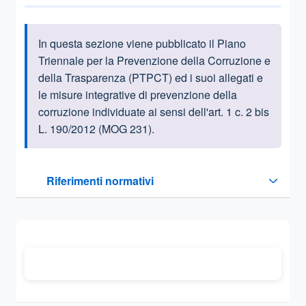
In questa sezione viene pubblicato il Piano
Informazioni introduttive
Triennale per la Prevenzione della Corruzione e
della Trasparenza (PTPCT) ed i suoi allegati e
le misure integrative di prevenzione della
corruzione individuate ai sensi dell'art. 1 c. 2 bis
L. 190/2012 (MOG 231).
Questa sezione contiene i riferimenti normativi e legislativi
Riferimenti normativi
Sezione compressa