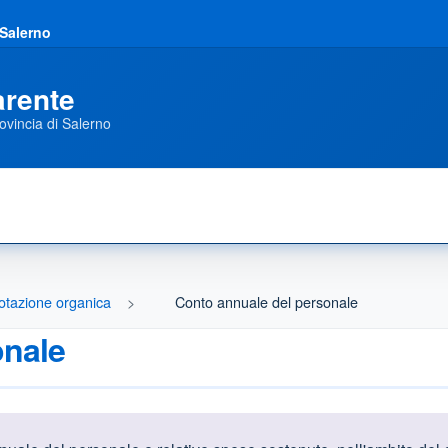
 Salerno
arente
ovincia di Salerno
otazione organica
Conto annuale del personale
onale