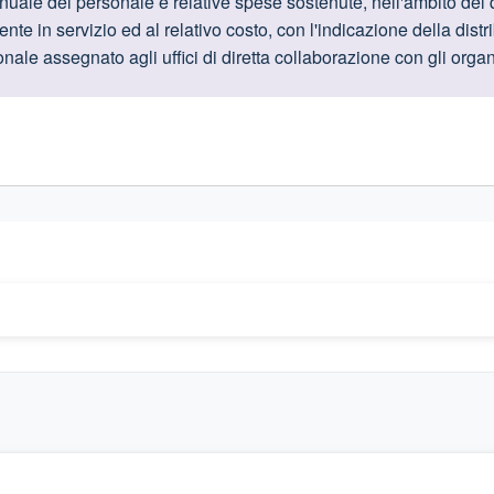
oduttive
uale del personale e relative spese sostenute, nell'ambito del qu
te in servizio ed al relativo costo, con l'indicazione della distr
nale assegnato agli uffici di diretta collaborazione con gli organi 
gislativi relativi alla trasparenza amministrativa