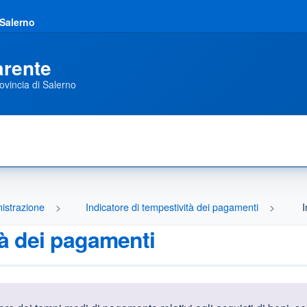
 Salerno
arente
ovincia di Salerno
istrazione
Indicatore di tempestività dei pagamenti
I
tà dei pagamenti