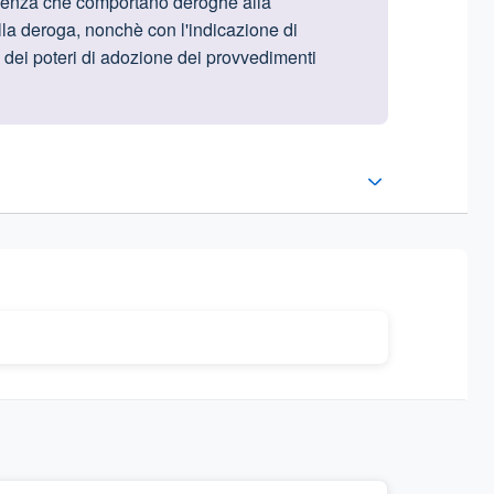
ergenza che comportano deroghe alla
lla deroga, nonchè con l'indicazione di
io dei poteri di adozione dei provvedimenti