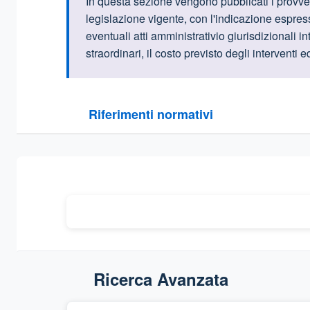
Informazioni intr
In questa sezione vengono pubblicati i provve
legislazione vigente, con l'indicazione espre
eventuali atti amministrativio giurisdizionali i
straordinari, il costo previsto degli interventi 
Questa sezione contiene i riferimenti normativi e le
Riferimenti normativi
Sezione compressa
Ricerca Avanzata