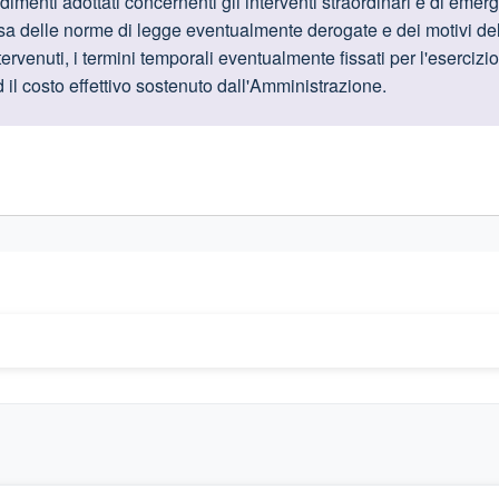
oduttive
dimenti adottati concernenti gli interventi straordinari e di em
ssa delle norme di legge eventualmente derogate e dei motivi de
ntervenuti, i termini temporali eventualmente fissati per l'eserciz
ed il costo effettivo sostenuto dall'Amministrazione.
gislativi relativi alla trasparenza amministrativa