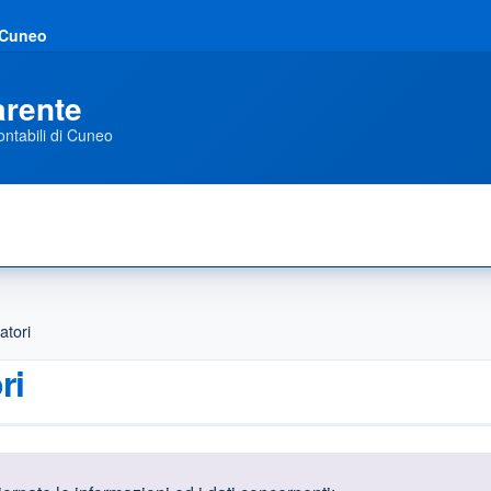
i Cuneo
arente
ontabili di Cuneo
atori
ri