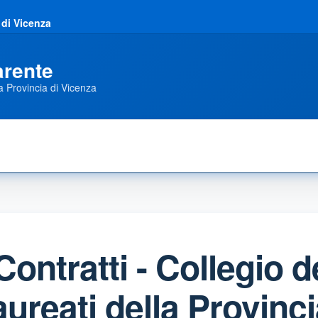
 di Vicenza
arente
a Provincia di Vicenza
Contratti - Collegio d
ureati della Provinci