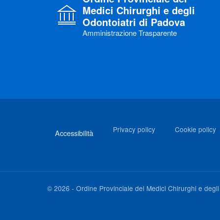
Medici Chirurghi e degli
Odontoiatri di Padova
Amministrazione Trasparente
Link di interesse
Privacy policy
Cookie policy
Accessibilità
©
2026
-
Ordine Provinciale dei Medici Chirurghi e degl