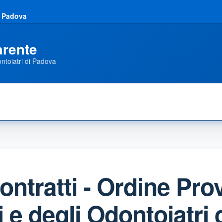
i Padova
arente
ontoiatri di Padova
ontratti - Ordine Prov
 e degli Odontoiatri